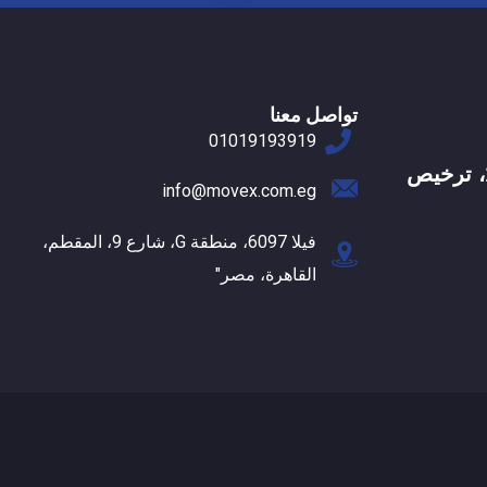
تواصل معنا
01019193919
ترخيص بريدي رقم 17166، ترخيص
info@movex.com.eg
فيلا 6097، منطقة G، شارع 9، المقطم،
القاهرة، مصر"