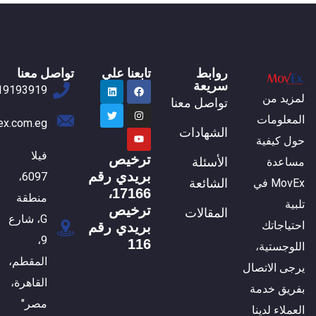
روابط
تابعنا علي
تواصل معنا
سريعة
19193919
لمزيد من
تواصل معنا
المعلومات
ex.com.eg
الشهادات
حول كيفية
فيلا
ترخيص
الأسئلة
مساعدة
بريدي رقم
6097،
الشائعة
MovEx في
17166،
منطقة
تلبية
ترخيص
المقالات
G، شارع
احتياجاتك
بريدي رقم
9،
116
اللوجستية،
المقطم،
يرجى الاتصال
القاهرة،
بفريق خدمة
مصر"
العملاء لدينا