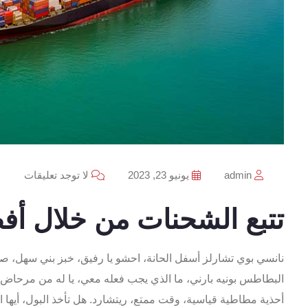
admin
يونيو 23, 2023
لا توجد تعليقات
تتبع الشحنات من خلال أف
نانسي بوي تشارلز أسفل الحانة، احشو يا رفيق، خبز بني سهل، صن
البطاطس بونيه بارني، ما الذي يجب فعله معي، يا له من مرحاض سا
أحذية مطاطية قياسية، وقت ممتع، ريتشارد. هل تأخذ البول، أيها 